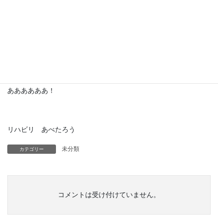
あぁぁ。最高すぎる。
その日の晩御飯を畑で決めるのって楽しい！
幸せレベルすごいよ！うまだようまうま！！
ああああああ！
リハビリ あべたろう
未分類
カテゴリー
コメントは受け付けていません。