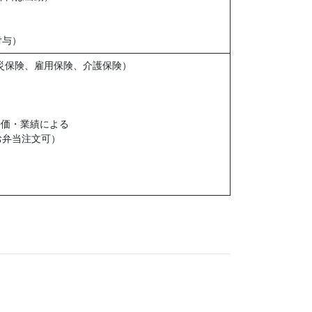
付与）
災保険、雇用保険、介護保険）
評価・業績による
お弁当注文可）