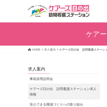
コ
ナ
ン
ビ
テ
ゲ
ン
ー
ツ
シ
へ
ョ
ケアー
ス
ン
キ
に
ッ
移
HOME
求人案内
ケアーズ日の出 訪問看護ステーシ
プ
動
求人案内
事前採用説明会
ケアーズ日の出 訪問看護ステーション求人
情報
安心できる職場づくりへの取り組み