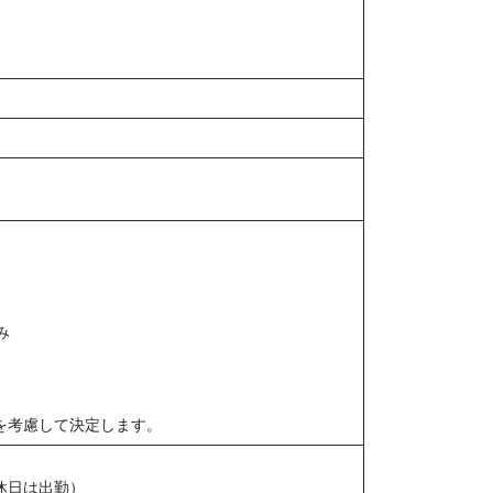
み
を考慮して決定します。
休日は出勤）