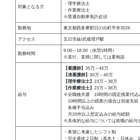
・理学療法士
対象となる方
・作業療法士
※普通自動車免許必須
勤務地
東京都西多摩郡日の出町平井3026
アクセス
五日市線/武蔵増戸
駅
9:00～18:00（休憩1時間）
勤務時間
※直行、直帰に関しては要相談
【看護師】
35万～45万
【准看護師】
30万～40万
【理学療法士】
23万～38万
【作業療法士】
23万～38万
給与
※全職種共通 10時間の固定残業代込
10時間以上の残業の場合は別途支給
各種手当込み
月20件以上想定込みの給与総額
※具体的な給与については前職の給与
・希望に考慮したシフト制
・完全週休２日制（基本土・日休み、