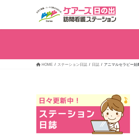
コ
ナ
ン
ビ
テ
ゲ
ン
ー
ツ
シ
へ
ョ
ス
ン
キ
に
ッ
移
HOME
ステーション日誌
日誌
アニマルセラピー始
プ
動